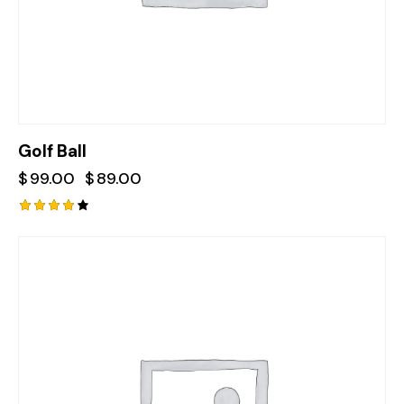
Golf Ball
$
99.00
$
89.00
Rated
4.00
out of
5