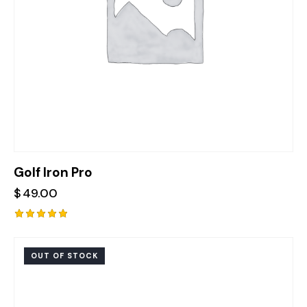
Golf Iron Pro
$
49.00
Rated
5.00
out of 5
OUT OF STOCK