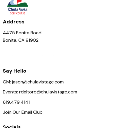
Address
4475 Bonita Road
Bonita, CA 91902
Say Hello
GM:
jason@chulavistagc.com
Events:
rdeltoro@chulavistagc.com
619.479.4141
Join Our Email Club
Socials