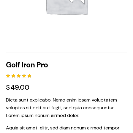
Golf Iron Pro
Rated
1
$
49.00
5.00
out
of 5
based
on
Dicta sunt explicabo. Nemo enim ipsam voluptatem
custome
voluptas sit odit aut fugit, sed quia consequuntur.
r rating
Lorem ipsum nonum eirmod dolor.
Aquia sit amet, elitr, sed diam nonum eirmod tempor