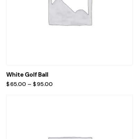
White Golf Ball
$
65.00
–
$
95.00